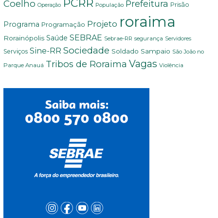
PCRR
Coelho
Prefeitura
Prisão
População
Operação
roraima
Projeto
Programa
Programação
SEBRAE
Rorainópolis
Saúde
Sebrae-RR
segurança
Servidores
Sociedade
Sine-RR
Soldado Sampaio
Serviços
São João no
Vagas
Tribos de Roraima
Parque Anauá
Violência