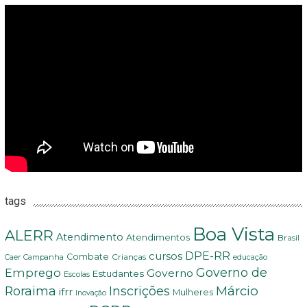
tags
Boa Vista
ALERR
Atendimento
Atendimentos
Brasil
DPE-RR
cursos
Combate
Crianças
Campanha
Caer
educação
Governo de
Emprego
Governo
Estudantes
Escolas
Márcio
Roraima
Inscrições
ifrr
Mulheres
Inovação