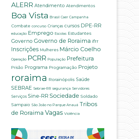
ALERR
Atendimento
Atendimentos
Boa Vista
Brasil
Campanha
Caer
DPE-RR
cursos
Combate
Crianças
concurso
Emprego
Estudantes
educação
Escolas
Governo de Roraima
Governo
ifrr
Márcio Coelho
Inscrições
Mulheres
PCRR
Prefeitura
População
Operação
Projeto
Programa
Programação
Prisão
roraima
Saúde
Rorainópolis
SEBRAE
Sebrae-RR
segurança
Servidores
Sociedade
Sine-RR
Soldado
Serviços
Tribos
Sampaio
São João no Parque Anauá
Vagas
de Roraima
Violência