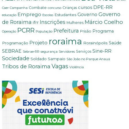
DPE-RR
cursos
Combate
Crianças
Campanha
Caer
concurso
Governo
Emprego
Governo
Estudantes
educação
Escolas
Márcio Coelho
de Roraima
Inscrições
ifrr
Mulheres
PCRR
Prefeitura
Programa
Prisão
População
Operação
roraima
Projeto
Saúde
Programação
Rorainópolis
SEBRAE
Sine-RR
Serviços
Sebrae-RR
segurança
Servidores
Sociedade
Soldado Sampaio
São João no Parque Anauá
Vagas
Tribos de Roraima
Violência