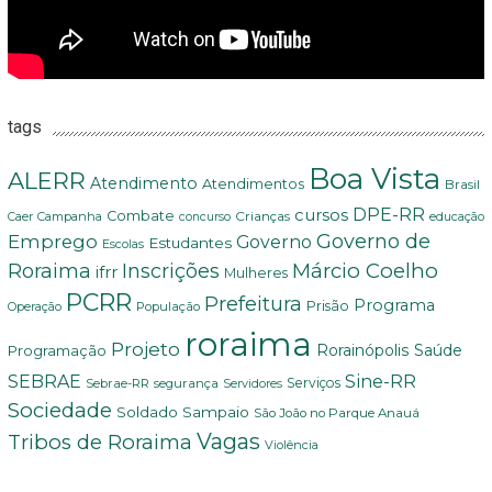
tags
Boa Vista
ALERR
Atendimento
Atendimentos
Brasil
DPE-RR
cursos
Combate
Crianças
Campanha
educação
Caer
concurso
Governo de
Emprego
Governo
Estudantes
Escolas
Márcio Coelho
Roraima
Inscrições
ifrr
Mulheres
PCRR
Prefeitura
Programa
Prisão
População
Operação
roraima
Projeto
Saúde
Programação
Rorainópolis
Sine-RR
SEBRAE
Serviços
Sebrae-RR
segurança
Servidores
Sociedade
Soldado Sampaio
São João no Parque Anauá
Vagas
Tribos de Roraima
Violência