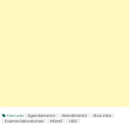
Marcado
Agendamento
Atendimento
Boa Vista
Exames laboratoriais
Infantil
UBS