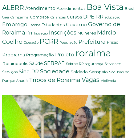
Boa Vista
ALERR
Atendimento
Atendimentos
Brasil
DPE-RR
cursos
Combate
Crianças
Campanha
Caer
educação
Governo de
Emprego
Governo
Estudantes
Escolas
Márcio
Roraima
Inscrições
ifrr
Mulheres
Inovação
PCRR
Coelho
Prefeitura
Prisão
População
Operação
roraima
Projeto
Programa
Programação
SEBRAE
Rorainópolis
Saúde
Sebrae-RR
segurança
Servidores
Sociedade
Sine-RR
Soldado Sampaio
Serviços
São João no
Vagas
Tribos de Roraima
Parque Anauá
Violência