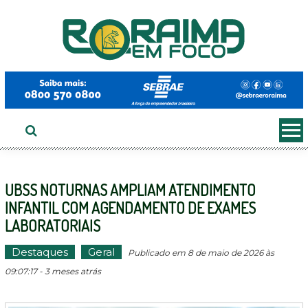
Ir
ao
conteúdo
UBSS NOTURNAS AMPLIAM ATENDIMENTO
INFANTIL COM AGENDAMENTO DE EXAMES
LABORATORIAIS
Destaques
Geral
Publicado em 8 de maio de 2026 às
09:07:17 - 3 meses atrás