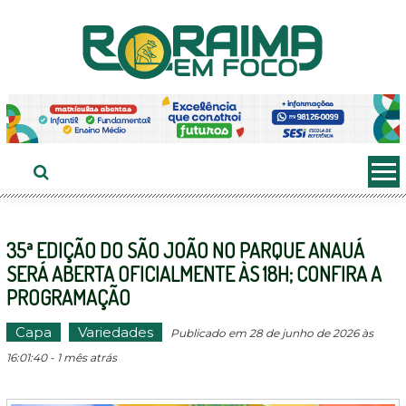
Ir
ao
conteúdo
35ª EDIÇÃO DO SÃO JOÃO NO PARQUE ANAUÁ
SERÁ ABERTA OFICIALMENTE ÀS 18H; CONFIRA A
PROGRAMAÇÃO
Capa
Variedades
Publicado em 28 de junho de 2026 às
16:01:40 - 1 mês atrás