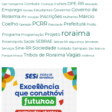
DPE-RR
cursos
Combate
Crianças
Campanha
Caer
educação
Governo de
Emprego
Governo
Estudantes
Escolas
Márcio
Roraima
Inscrições
ifrr
Mulheres
Inovação
PCRR
Coelho
Prefeitura
Prisão
População
Operação
roraima
Projeto
Programa
Programação
SEBRAE
Rorainópolis
Saúde
Sebrae-RR
segurança
Servidores
Sociedade
Sine-RR
Soldado Sampaio
Serviços
São João no
Vagas
Tribos de Roraima
Parque Anauá
Violência