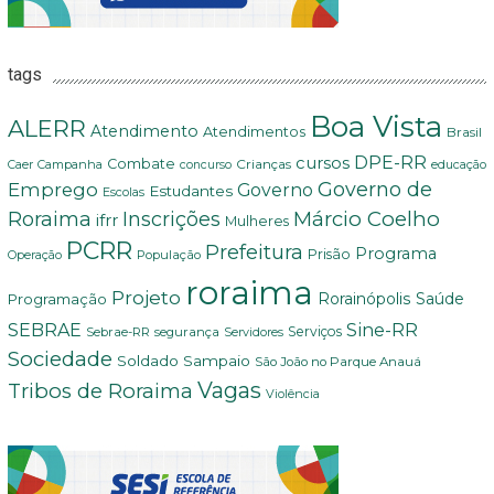
tags
Boa Vista
ALERR
Atendimento
Atendimentos
Brasil
DPE-RR
cursos
Combate
Crianças
Campanha
educação
Caer
concurso
Governo de
Emprego
Governo
Estudantes
Escolas
Márcio Coelho
Roraima
Inscrições
ifrr
Mulheres
PCRR
Prefeitura
Programa
Prisão
População
Operação
roraima
Projeto
Saúde
Programação
Rorainópolis
Sine-RR
SEBRAE
Serviços
Sebrae-RR
segurança
Servidores
Sociedade
Soldado Sampaio
São João no Parque Anauá
Vagas
Tribos de Roraima
Violência