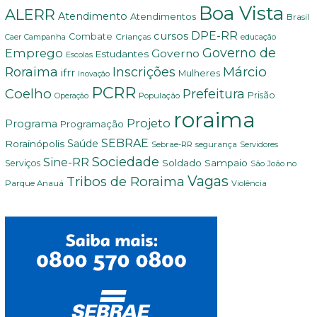
Boa Vista
ALERR
Atendimento
Atendimentos
Brasil
DPE-RR
cursos
Combate
Crianças
Campanha
Caer
educação
Governo de
Emprego
Governo
Estudantes
Escolas
Márcio
Roraima
Inscrições
ifrr
Mulheres
Inovação
PCRR
Coelho
Prefeitura
Prisão
População
Operação
roraima
Projeto
Programa
Programação
SEBRAE
Rorainópolis
Saúde
Sebrae-RR
segurança
Servidores
Sociedade
Sine-RR
Soldado Sampaio
Serviços
São João no
Vagas
Tribos de Roraima
Parque Anauá
Violência