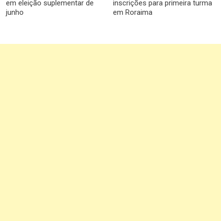
em eleição suplementar de
inscrições para primeira turma
junho
em Roraima