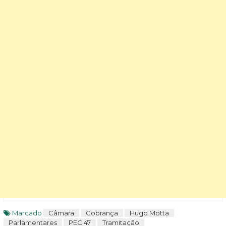
Marcado
Câmara
Cobrança
Hugo Motta
Parlamentares
PEC 47
Tramitação