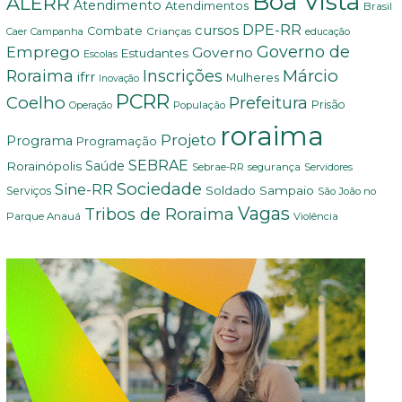
Boa Vista
ALERR
Atendimento
Atendimentos
Brasil
DPE-RR
cursos
Combate
Crianças
Campanha
Caer
educação
Governo de
Emprego
Governo
Estudantes
Escolas
Márcio
Roraima
Inscrições
ifrr
Mulheres
Inovação
PCRR
Coelho
Prefeitura
Prisão
População
Operação
roraima
Projeto
Programa
Programação
SEBRAE
Rorainópolis
Saúde
Sebrae-RR
segurança
Servidores
Sociedade
Sine-RR
Soldado Sampaio
Serviços
São João no
Vagas
Tribos de Roraima
Parque Anauá
Violência