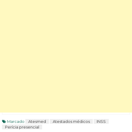
Marcado
Atesmed
Atestados médicos
INSS
Perícia presencial