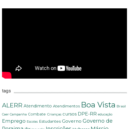
tags
Boa Vista
ALERR
Atendimento
Atendimentos
Brasil
DPE-RR
cursos
Combate
Crianças
Campanha
Caer
educação
Governo de
Emprego
Governo
Estudantes
Escolas
Márcio
Roraima
Inscrições