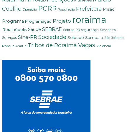
ifrr
Mulheres
Inovação
PCRR
Coelho
Prefeitura
Prisão
População
Operação
roraima
Projeto
Programa
Programação
SEBRAE
Rorainópolis
Saúde
Sebrae-RR
segurança
Servidores
Sociedade
Sine-RR
Soldado Sampaio
Serviços
São João no
Vagas
Tribos de Roraima
Parque Anauá
Violência