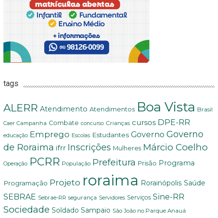
tags
Boa Vista
ALERR
Atendimento
Atendimentos
Brasil
DPE-RR
cursos
Combate
Crianças
Campanha
Caer
concurso
Governo
Emprego
Governo
Estudantes
educação
Escolas
Márcio Coelho
de Roraima
Inscrições
ifrr
Mulheres
PCRR
Prefeitura
Programa
Prisão
População
Operação
roraima
Projeto
Saúde
Programação
Rorainópolis
Sine-RR
SEBRAE
Serviços
Sebrae-RR
segurança
Servidores
Sociedade
Soldado Sampaio
São João no Parque Anauá