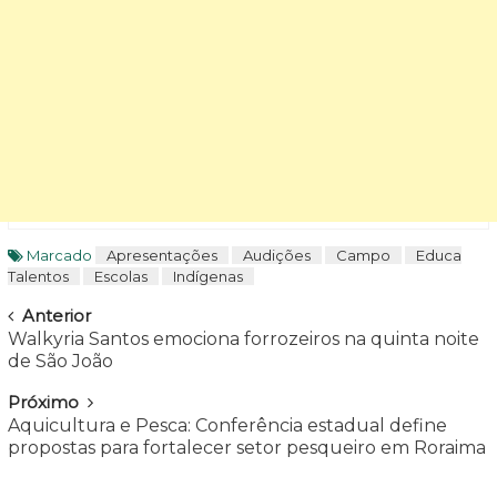
Marcado
Apresentações
Audições
Campo
Educa
Talentos
Escolas
Indígenas
Navegar
Anterior
Walkyria Santos emociona forrozeiros na quinta noite
de São João
Próximo
Aquicultura e Pesca: Conferência estadual define
propostas para fortalecer setor pesqueiro em Roraima