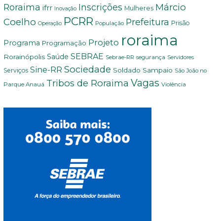
Márcio
Roraima
Inscrições
ifrr
Mulheres
Inovação
PCRR
Coelho
Prefeitura
Prisão
População
Operação
roraima
Projeto
Programa
Programação
SEBRAE
Rorainópolis
Saúde
Sebrae-RR
segurança
Servidores
Sociedade
Sine-RR
Soldado Sampaio
Serviços
São João no
Vagas
Tribos de Roraima
Parque Anauá
Violência