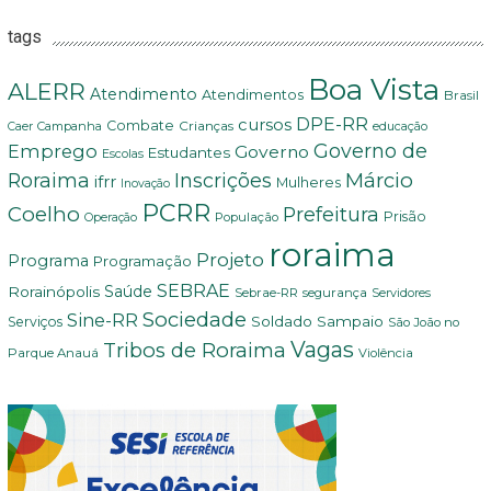
tags
Boa Vista
ALERR
Atendimento
Atendimentos
Brasil
DPE-RR
cursos
Combate
Crianças
Campanha
Caer
educação
Governo de
Emprego
Governo
Estudantes
Escolas
Márcio
Roraima
Inscrições
ifrr
Mulheres
Inovação
PCRR
Coelho
Prefeitura
Prisão
População
Operação
roraima
Projeto
Programa
Programação
SEBRAE
Rorainópolis
Saúde
Sebrae-RR
segurança
Servidores
Sociedade
Sine-RR
Soldado Sampaio
Serviços
São João no
Vagas
Tribos de Roraima
Parque Anauá
Violência