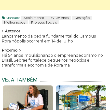
Marcado
Acolhimento
BV 136 Anos
Gestação
Melhor idade
Projetos Sociais
Navegar
Anterior
Lançamento da pedra fundamental do Campus
Rorainópolis ocorrerá em 14 de julho
Próximo
Há 54 anos impulsionando o empreendedorismo no
Brasil, Sebrae fortalece pequenos negócios e
transforma a economia de Roraima
VEJA TAMBÉM