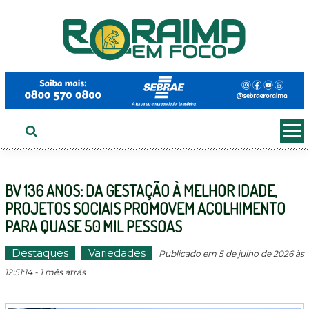
Ir
ao
conteúdo
BV 136 ANOS: DA GESTAÇÃO À MELHOR IDADE,
PROJETOS SOCIAIS PROMOVEM ACOLHIMENTO
PARA QUASE 50 MIL PESSOAS
Destaques
Variedades
Publicado em 5 de julho de 2026 às
12:51:14 - 1 mês atrás