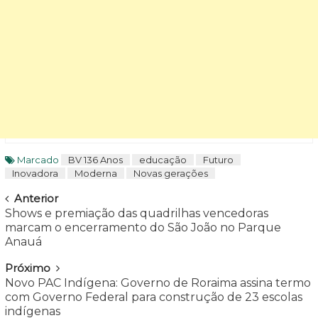
Marcado
BV 136 Anos
educação
Futuro
Inovadora
Moderna
Novas gerações
Navegar
Anterior
Shows e premiação das quadrilhas vencedoras
marcam o encerramento do São João no Parque
Anauá
Próximo
Novo PAC Indígena: Governo de Roraima assina termo
com Governo Federal para construção de 23 escolas
indígenas