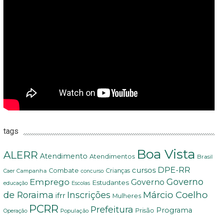
tags
Boa Vista
ALERR
Atendimento
Atendimentos
Brasil
DPE-RR
cursos
Combate
Crianças
Campanha
Caer
concurso
Governo
Emprego
Governo
Estudantes
educação
Escolas
Márcio Coelho
de Roraima
Inscrições
ifrr
Mulheres
PCRR
Prefeitura
Programa
Prisão
População
Operação