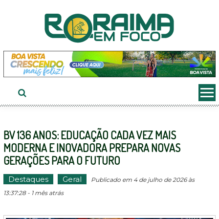
Ir
ao
conteúdo
BV 136 ANOS: EDUCAÇÃO CADA VEZ MAIS
MODERNA E INOVADORA PREPARA NOVAS
GERAÇÕES PARA O FUTURO
Destaques
Geral
Publicado em 4 de julho de 2026 às
13:37:28 - 1 mês atrás