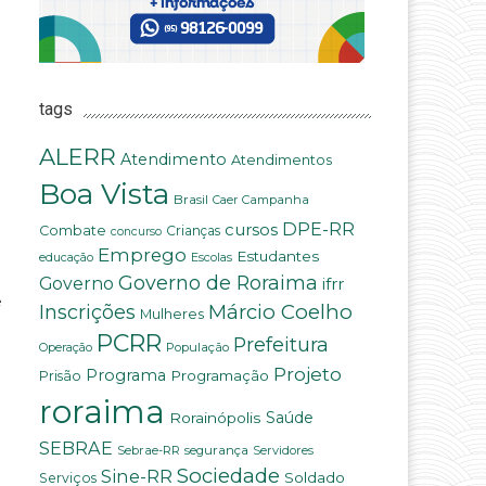
tags
ALERR
Atendimento
Atendimentos
Boa Vista
Brasil
Campanha
Caer
DPE-RR
cursos
Combate
Crianças
concurso
Emprego
Estudantes
educação
Escolas
Governo de Roraima
Governo
ifrr
e
Márcio Coelho
Inscrições
Mulheres
PCRR
Prefeitura
População
Operação
Projeto
Programa
Programação
Prisão
roraima
Saúde
Rorainópolis
SEBRAE
Sebrae-RR
segurança
Servidores
Sociedade
Sine-RR
Soldado
Serviços