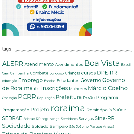
tags
Boa Vista
ALERR
Atendimento
Atendimentos
Brasil
DPE-RR
cursos
Combate
Crianças
Campanha
Caer
concurso
Governo
Emprego
Governo
Estudantes
educação
Escolas
Márcio Coelho
de Roraima
Inscrições
ifrr
Mulheres
PCRR
Prefeitura
Programa
Prisão
População
Operação
roraima
Projeto
Saúde
Programação
Rorainópolis
Sine-RR
SEBRAE
Serviços
Sebrae-RR
segurança
Servidores
Sociedade
Soldado Sampaio
São João no Parque Anauá
Vagas