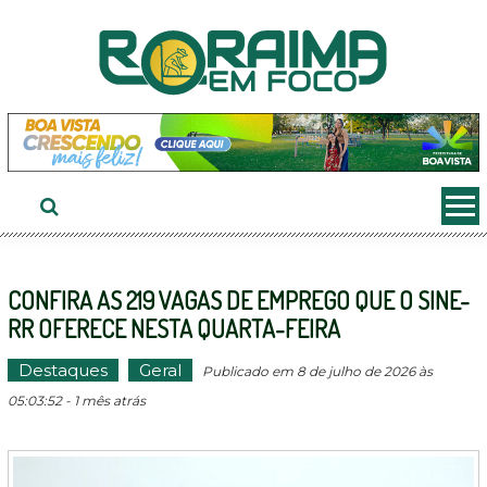
Ir
ao
conteúdo
CONFIRA AS 219 VAGAS DE EMPREGO QUE O SINE-
RR OFERECE NESTA QUARTA-FEIRA
Destaques
Geral
Publicado em 8 de julho de 2026 às
05:03:52 - 1 mês atrás