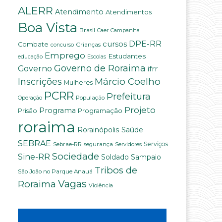
ALERR
Atendimento
Atendimentos
Boa Vista
Brasil
Campanha
Caer
DPE-RR
cursos
Combate
Crianças
concurso
Emprego
Estudantes
educação
Escolas
Governo de Roraima
Governo
ifrr
Márcio Coelho
Inscrições
Mulheres
PCRR
Prefeitura
População
Operação
Projeto
Programa
Programação
Prisão
roraima
Saúde
Rorainópolis
SEBRAE
Serviços
Sebrae-RR
segurança
Servidores
Sociedade
Sine-RR
Soldado Sampaio
Tribos de
São João no Parque Anauá
Vagas
Roraima
Violência