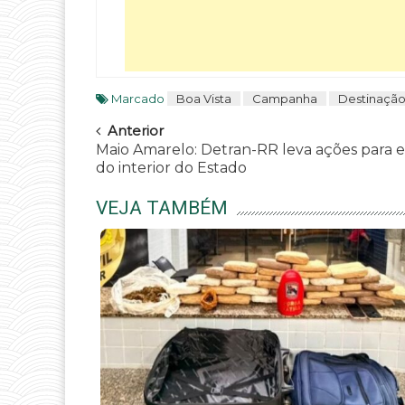
Marcado
Boa Vista
Campanha
Destinaçã
Navegar
Anterior
Maio Amarelo: Detran-RR leva ações para e
do interior do Estado
VEJA TAMBÉM