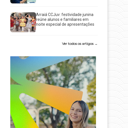
Arraiá CCJuv: festividade junina
reúne alunos e familiares em
noite especial de apresentações
Ver todos os artigos →