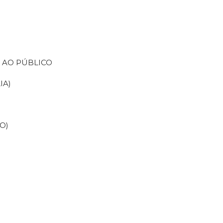
 AO PÚBLICO
IA)
O)