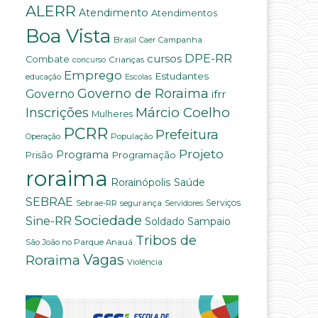
ALERR
Atendimento
Atendimentos
Boa Vista
Brasil
Campanha
Caer
DPE-RR
cursos
Combate
Crianças
concurso
Emprego
Estudantes
educação
Escolas
Governo de Roraima
Governo
ifrr
Márcio Coelho
Inscrições
Mulheres
PCRR
Prefeitura
População
Operação
Projeto
Programa
Programação
Prisão
roraima
Saúde
Rorainópolis
SEBRAE
Serviços
Sebrae-RR
segurança
Servidores
Sociedade
Sine-RR
Soldado Sampaio
Tribos de
São João no Parque Anauá
Vagas
Roraima
Violência