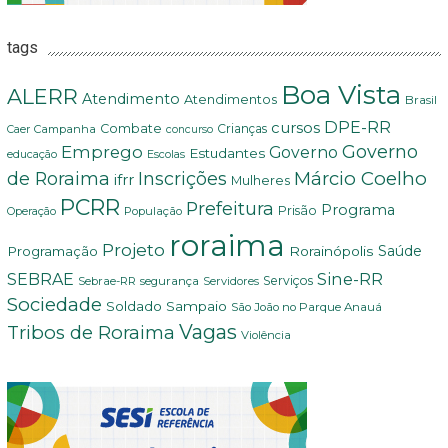
tags
Boa Vista
ALERR
Atendimento
Atendimentos
Brasil
DPE-RR
cursos
Combate
Crianças
Campanha
Caer
concurso
Governo
Emprego
Governo
Estudantes
educação
Escolas
Márcio Coelho
de Roraima
Inscrições
ifrr
Mulheres
PCRR
Prefeitura
Programa
Prisão
População
Operação
roraima
Projeto
Saúde
Programação
Rorainópolis
Sine-RR
SEBRAE
Serviços
Sebrae-RR
segurança
Servidores
Sociedade
Soldado Sampaio
São João no Parque Anauá
Vagas
Tribos de Roraima
Violência