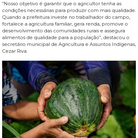
“Nosso objetivo é garantir que o agricultor tenha as
condições necessárias para produzir com mais qualidade.
Quando a prefeitura investe no trabalhador do campo,
fortalece a agricultura familiar, gera renda, promove o
desenvolvimento das comunidades rurais e assegura
alimentos de qualidade para a população”, destacou o
secretário municipal de Agricultura e Assuntos Indígenas,
Cezar Riva.