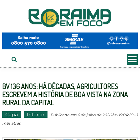
Ir
ao
conteúdo
BV 136 ANOS: HÁ DÉCADAS, AGRICULTORES
ESCREVEM A HISTÓRIA DE BOA VISTA NA ZONA
RURAL DA CAPITAL
Capa
Interior
Publicado em 6 de julho de 2026 às 05:04:29 - 1
mês atrás