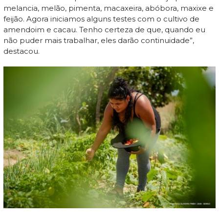
melancia, melão, pimenta, macaxeira, abóbora, maxixe e
feijão. Agora iniciamos alguns testes com o cultivo de
amendoim e cacau. Tenho certeza de que, quando eu
não puder mais trabalhar, eles darão continuidade”,
destacou.