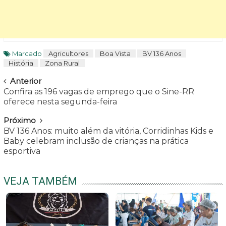
Marcado
Agricultores
Boa Vista
BV 136 Anos
História
Zona Rural
Navegar
Anterior
Confira as 196 vagas de emprego que o Sine-RR
oferece nesta segunda-feira
Próximo
BV 136 Anos: muito além da vitória, Corridinhas Kids e
Baby celebram inclusão de crianças na prática
esportiva
VEJA TAMBÉM