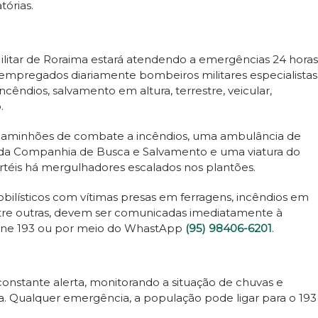
tórias.
ilitar de Roraima estará atendendo a emergências 24 horas
empregados diariamente bombeiros militares especialistas
êndios, salvamento em altura, terrestre, veicular,
.
s caminhões de combate a incêndios, uma ambulância de
 da Companhia de Busca e Salvamento e uma viatura do
téis há mergulhadores escalados nos plantões.
ilísticos com vítimas presas em ferragens, incêndios em
ntre outras, devem ser comunicadas imediatamente à
one 193 ou por meio do WhastApp
(95) 98406-6201
.
onstante alerta, monitorando a situação de chuvas e
a. Qualquer emergência, a população pode ligar para o 193