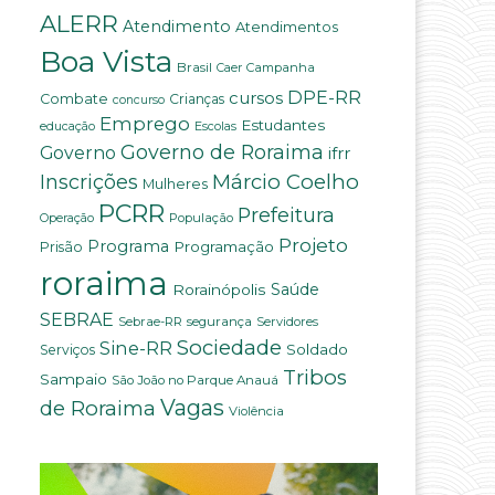
ALERR
Atendimento
Atendimentos
Boa Vista
Brasil
Campanha
Caer
DPE-RR
cursos
Combate
Crianças
concurso
Emprego
Estudantes
educação
Escolas
Governo de Roraima
Governo
ifrr
Márcio Coelho
Inscrições
Mulheres
PCRR
Prefeitura
População
Operação
Projeto
Programa
Programação
Prisão
roraima
Saúde
Rorainópolis
SEBRAE
Sebrae-RR
segurança
Servidores
Sociedade
Sine-RR
Soldado
Serviços
Tribos
Sampaio
São João no Parque Anauá
Vagas
de Roraima
Violência