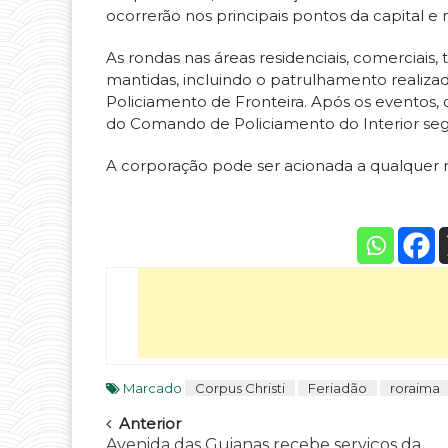
ocorrerão nos principais pontos da capital e 
As rondas nas áreas residenciais, comerciais,
mantidas, incluindo o patrulhamento realiza
Policiamento de Fronteira. Após os eventos,
do Comando de Policiamento do Interior se
A corporação pode ser acionada a qualque
Marcado
Corpus Christi
Feriadão
roraima
Navegar
Anterior
Avenida das Guianas recebe serviços da