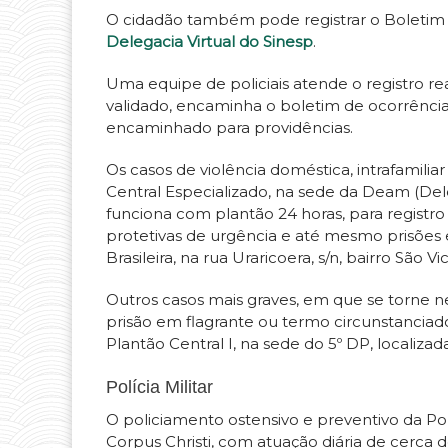
O cidadão também pode registrar o Boletim 
Delegacia Virtual do Sinesp
.
Uma equipe de policiais atende o registro re
validado, encaminha o boletim de ocorrênci
encaminhado para providências.
Os casos de violência doméstica, intrafamilia
Central Especializado, na sede da Deam (De
funciona com plantão 24 horas, para regist
protetivas de urgência e até mesmo prisões 
Brasileira, na rua Uraricoera, s/n, bairro São Vi
Outros casos mais graves, em que se torne ne
prisão em flagrante ou termo circunstanciad
Plantão Central I, na sede do 5º DP, localizada 
Polícia Militar
O policiamento ostensivo e preventivo da Pol
Corpus Christi, com atuação diária de cerca de