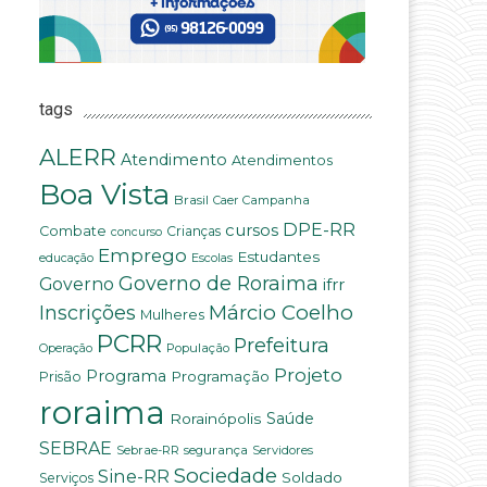
tags
ALERR
Atendimento
Atendimentos
Boa Vista
Brasil
Campanha
Caer
DPE-RR
cursos
Combate
Crianças
concurso
Emprego
Estudantes
educação
Escolas
Governo de Roraima
Governo
ifrr
Márcio Coelho
Inscrições
Mulheres
PCRR
Prefeitura
População
Operação
Projeto
Programa
Programação
Prisão
roraima
Saúde
Rorainópolis
SEBRAE
Sebrae-RR
segurança
Servidores
Sociedade
Sine-RR
Soldado
Serviços