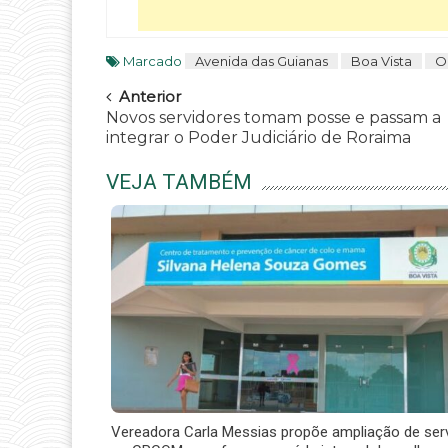
Marcado
Avenida das Guianas
Boa Vista
O
Navegar
Anterior
Novos servidores tomam posse e passam a
integrar o Poder Judiciário de Roraima
VEJA TAMBÉM
Vereadora Carla Messias propõe ampliação de ser