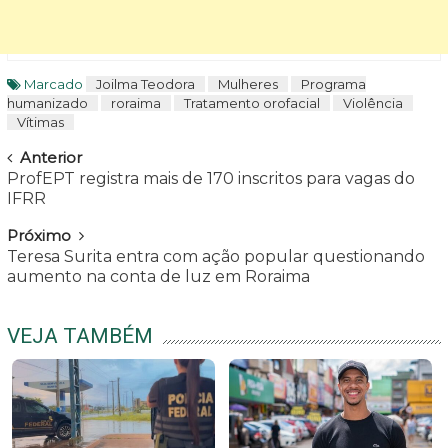
Marcado
Joilma Teodora
Mulheres
Programa
humanizado
roraima
Tratamento orofacial
Violência
Vítimas
Navegar
Anterior
ProfEPT registra mais de 170 inscritos para vagas do
IFRR
Próximo
Teresa Surita entra com ação popular questionando
aumento na conta de luz em Roraima
VEJA TAMBÉM