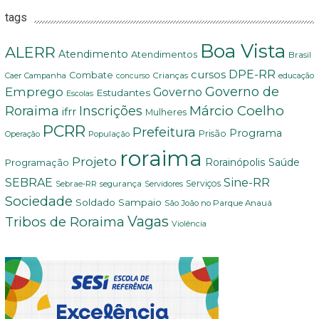
tags
Boa Vista
ALERR
Atendimento
Atendimentos
Brasil
DPE-RR
cursos
Combate
Crianças
Campanha
educação
Caer
concurso
Governo de
Emprego
Governo
Estudantes
Escolas
Márcio Coelho
Roraima
Inscrições
ifrr
Mulheres
PCRR
Prefeitura
Programa
Prisão
População
Operação
roraima
Projeto
Saúde
Programação
Rorainópolis
Sine-RR
SEBRAE
Serviços
Sebrae-RR
segurança
Servidores
Sociedade
Soldado Sampaio
São João no Parque Anauá
Vagas
Tribos de Roraima
Violência