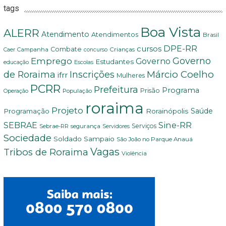
tags
Boa Vista
ALERR
Atendimento
Atendimentos
Brasil
DPE-RR
cursos
Combate
Crianças
Campanha
Caer
concurso
Governo
Emprego
Governo
Estudantes
educação
Escolas
Márcio Coelho
de Roraima
Inscrições
ifrr
Mulheres
PCRR
Prefeitura
Programa
Prisão
População
Operação
roraima
Projeto
Saúde
Programação
Rorainópolis
Sine-RR
SEBRAE
Serviços
Sebrae-RR
segurança
Servidores
Sociedade
Soldado Sampaio
São João no Parque Anauá
Vagas
Tribos de Roraima
Violência