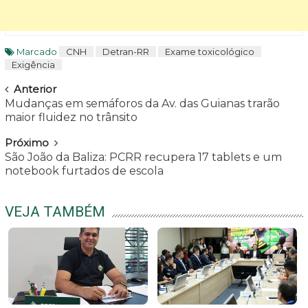
Marcado
CNH
Detran-RR
Exame toxicológico
Exigência
Navegar
Anterior
Mudanças em semáforos da Av. das Guianas trarão
maior fluidez no trânsito
Próximo
São João da Baliza: PCRR recupera 17 tablets e um
notebook furtados de escola
VEJA TAMBÉM