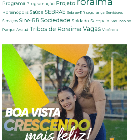
roraima
Projeto
Programa
Programação
SEBRAE
Rorainópolis
Saúde
Sebrae-RR
segurança
Servidores
Sociedade
Sine-RR
Soldado Sampaio
Serviços
São João no
Vagas
Tribos de Roraima
Parque Anauá
Violência