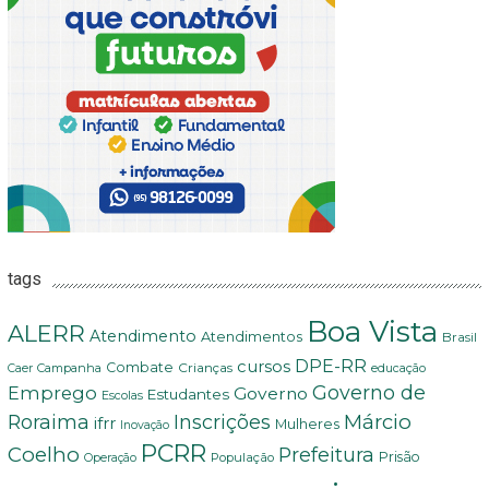
tags
Boa Vista
ALERR
Atendimento
Atendimentos
Brasil
DPE-RR
cursos
Combate
Crianças
Campanha
Caer
educação
Governo de
Emprego
Governo
Estudantes
Escolas
Márcio
Roraima
Inscrições
ifrr
Mulheres
Inovação
PCRR
Coelho
Prefeitura
Prisão
População
Operação