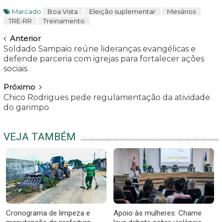
Marcado
Boa Vista
Eleição suplementar
Mesários
TRE-RR
Treinamento
Navegar
Anterior
Soldado Sampaio reúne lideranças evangélicas e
defende parceria com igrejas para fortalecer ações
sociais
Próximo
Chico Rodrigues pede regulamentação da atividade
do garimpo
VEJA TAMBÉM
Cronograma de limpeza e
Apoio às mulheres: Chame