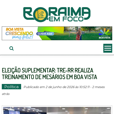
Ir
ao
conteúdo
ELEIÇÃO SUPLEMENTAR: TRE-RR REALIZA
TREINAMENTO DE MESÁRIOS EM BOA VISTA
Política
Publicado em 2 de junho de 2026 às 10:52:11 - 2 meses
atrás