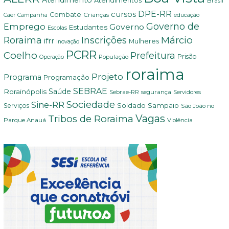
Atendimentos
Brasil
DPE-RR
cursos
Combate
Crianças
Campanha
Caer
educação
Governo de
Emprego
Governo
Estudantes
Escolas
Márcio
Roraima
Inscrições
ifrr
Mulheres
Inovação
PCRR
Coelho
Prefeitura
Prisão
População
Operação
roraima
Projeto
Programa
Programação
SEBRAE
Rorainópolis
Saúde
Sebrae-RR
segurança
Servidores
Sociedade
Sine-RR
Soldado Sampaio
Serviços
São João no
Vagas
Tribos de Roraima
Parque Anauá
Violência