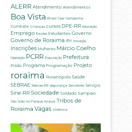
ALERR
Atendimento
Atendimentos
Boa Vista
Brasil
Campanha
Caer
DPE-RR
cursos
Combate
Crianças
educação
Emprego
Governo
Estudantes
Escolas
Governo de Roraima
ifrr
Inovação
Márcio Coelho
Inscrições
Mulheres
PCRR
Prefeitura
População
Operação
Projeto
Programa
Programação
Prisão
roraima
Rorainópolis
Saúde
SEBRAE
Serviços
Sebrae-RR
segurança
Servidores
Sociedade
Sine-RR
Soldado Sampaio
Tribos de
São João no Parque Anauá
Vagas
Roraima
Violência