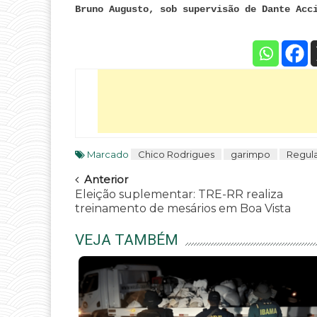
Bruno Augusto, sob supervisão de Dante Acc
Marcado
Chico Rodrigues
garimpo
Regul
Navegar
Anterior
Eleição suplementar: TRE-RR realiza
treinamento de mesários em Boa Vista
VEJA TAMBÉM