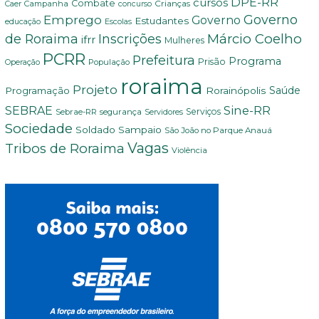
DPE-RR
cursos
Combate
Crianças
Campanha
Caer
concurso
Governo
Emprego
Governo
Estudantes
educação
Escolas
Márcio Coelho
de Roraima
Inscrições
ifrr
Mulheres
PCRR
Prefeitura
Programa
Prisão
População
Operação
roraima
Projeto
Saúde
Programação
Rorainópolis
Sine-RR
SEBRAE
Serviços
Sebrae-RR
segurança
Servidores
Sociedade
Soldado Sampaio
São João no Parque Anauá
Vagas
Tribos de Roraima
Violência