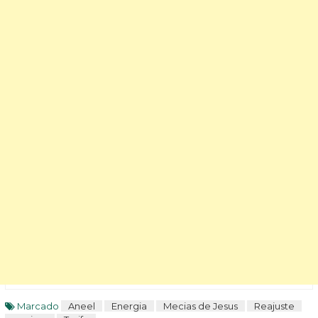
Marcado
Aneel
Energia
Mecias de Jesus
Reajuste