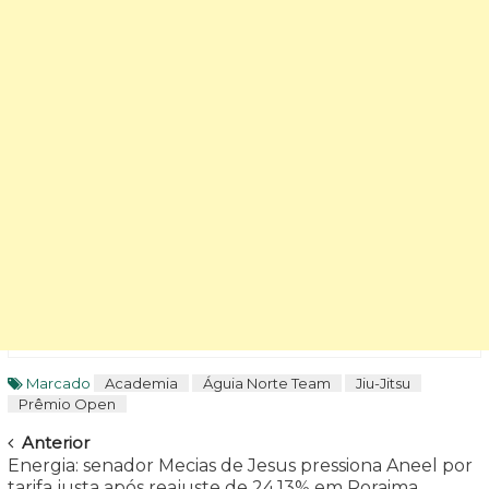
Marcado
Academia
Águia Norte Team
Jiu-Jitsu
Prêmio Open
Navegar
Anterior
Energia: senador Mecias de Jesus pressiona Aneel por
tarifa justa após reajuste de 24,13% em Roraima