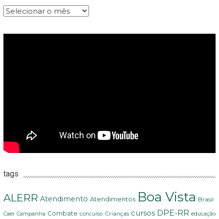
Arquivos
tags
Boa Vista
ALERR
Atendimento
Atendimentos
Brasil
DPE-RR
cursos
Combate
Crianças
Campanha
educação
Caer
concurso