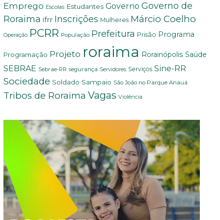
Governo de
Emprego
Governo
Estudantes
Escolas
Márcio Coelho
Roraima
Inscrições
ifrr
Mulheres
PCRR
Prefeitura
Programa
Prisão
População
Operação
roraima
Projeto
Saúde
Programação
Rorainópolis
Sine-RR
SEBRAE
Serviços
Sebrae-RR
segurança
Servidores
Sociedade
Soldado Sampaio
São João no Parque Anauá
Vagas
Tribos de Roraima
Violência