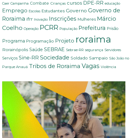
DPE-RR
cursos
Combate
Crianças
Campanha
Caer
educação
Governo de
Emprego
Governo
Estudantes
Escolas
Márcio
Roraima
Inscrições
ifrr
Mulheres
Inovação
PCRR
Coelho
Prefeitura
Prisão
População
Operação
roraima
Projeto
Programa
Programação
SEBRAE
Rorainópolis
Saúde
Sebrae-RR
segurança
Servidores
Sociedade
Sine-RR
Soldado Sampaio
Serviços
São João no
Vagas
Tribos de Roraima
Parque Anauá
Violência