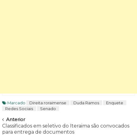
Marcado
Direita roraimense
Duda Ramos
Enquete
Redes Sociais
Senado
Navegar
Anterior
Classificados em seletivo do Iteraima são convocados
para entrega de documentos