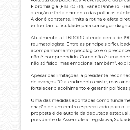
Fibromialgia (FIBRORR), Ivanez Pinheiro Pres
atenção e fortalecimento das políticas públic
A dor é constante, limita a rotina e afeta di
enfrentam dificuldade para conseguir diagnós
Atualmente, a FIBRORR atende cerca de 190
reumatologista. Entre as principais dificulda
acompanhamento psicológico e o preconceito
não é compreendido. Como não é uma doença 
não só físico, mas emocional também”, expli
Apesar das limitações, a presidente reconhec
de avanços. “O atendimento existe, mas ainda
fortalecer o acolhimento e garantir políticas 
Uma das medidas apontadas como fundament
criação de um centro especializado para o tra
proposta é de autoria da deputada estadual 
presidente da Assembleia Legislativa, Soldad