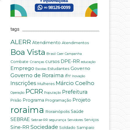
tags
ALERR
Atendimento
Atendimentos
Boa Vista
Brasil
Campanha
Caer
DPE-RR
cursos
Combate
Crianças
educação
Emprego
Governo
Estudantes
Escolas
Governo de Roraima
ifrr
Inovação
Márcio Coelho
Inscrições
Mulheres
PCRR
Prefeitura
População
Operação
Projeto
Programa
Programação
Prisão
roraima
Rorainópolis
Saúde
SEBRAE
Serviços
Sebrae-RR
segurança
Servidores
Sociedade
Sine-RR
Soldado Sampaio