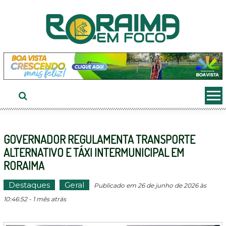
Ir
ao
conteúdo
GOVERNADOR REGULAMENTA TRANSPORTE
ALTERNATIVO E TÁXI INTERMUNICIPAL EM
RORAIMA
Destaques
Geral
Publicado em 26 de junho de 2026 às
10:46:52 - 1 mês atrás