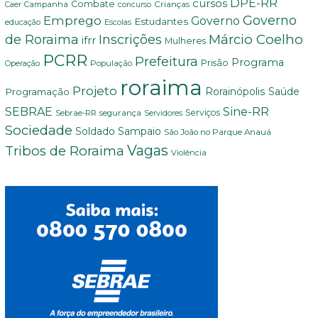
DPE-RR
cursos
Combate
Crianças
Campanha
Caer
concurso
Governo
Emprego
Governo
Estudantes
educação
Escolas
Márcio Coelho
de Roraima
Inscrições
ifrr
Mulheres
PCRR
Prefeitura
Programa
Prisão
População
Operação
roraima
Projeto
Saúde
Programação
Rorainópolis
Sine-RR
SEBRAE
Serviços
Sebrae-RR
segurança
Servidores
Sociedade
Soldado Sampaio
São João no Parque Anauá
Vagas
Tribos de Roraima
Violência