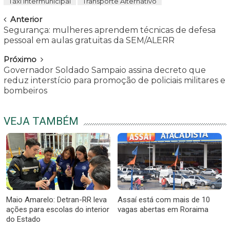
Táxi intermunicipal
Transporte Alternativo
Navegar
Anterior
Segurança: mulheres aprendem técnicas de defesa
pessoal em aulas gratuitas da SEM/ALERR
Próximo
Governador Soldado Sampaio assina decreto que
reduz interstício para promoção de policiais militares e
bombeiros
VEJA TAMBÉM
Maio Amarelo: Detran-RR leva
Assaí está com mais de 10
ações para escolas do interior
vagas abertas em Roraima
do Estado