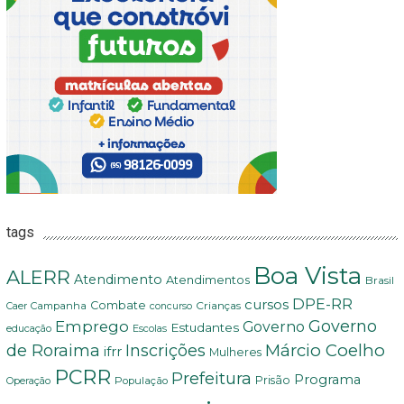
tags
Boa Vista
ALERR
Atendimento
Atendimentos
Brasil
DPE-RR
cursos
Combate
Crianças
Campanha
Caer
concurso
Governo
Emprego
Governo
Estudantes
educação
Escolas
Márcio Coelho
de Roraima
Inscrições
ifrr
Mulheres
PCRR
Prefeitura
Programa
Prisão
População
Operação