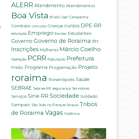
ALERR
Atendimento
Atendimentos
Boa Vista
Brasil
Campanha
Caer
DPE-RR
cursos
a
Combate
Crianças
concurso
Emprego
Estudantes
educação
Escolas
Governo de Roraima
Governo
ifrr
Márcio Coelho
Inscrições
Mulheres
PCRR
Prefeitura
População
Operação
Projeto
Programa
Programação
Prisão
roraima
Saúde
Rorainópolis
SEBRAE
Sebrae-RR
segurança
Servidores
Sociedade
Sine-RR
Soldado
Serviços
Tribos
Sampaio
São João no Parque Anauá
Vagas
de Roraima
Violência