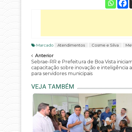
Marcado
Atendimentos
Cosme e Silva
Me
Navegar
Anterior
Sebrae-RR e Prefeitura de Boa Vista inicia
capacitação sobre inovação e inteligência art
para servidores municipais
VEJA TAMBÉM