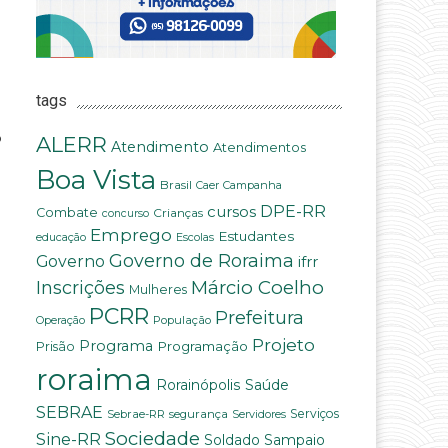
tags
o
ALERR
Atendimento
Atendimentos
Boa Vista
Brasil
Campanha
Caer
DPE-RR
cursos
Combate
Crianças
concurso
Emprego
Estudantes
educação
Escolas
Governo de Roraima
Governo
ifrr
Márcio Coelho
Inscrições
Mulheres
PCRR
Prefeitura
População
Operação
Projeto
Programa
Programação
Prisão
roraima
Saúde
Rorainópolis
SEBRAE
Serviços
Sebrae-RR
segurança
Servidores
Sociedade
Sine-RR
Soldado Sampaio