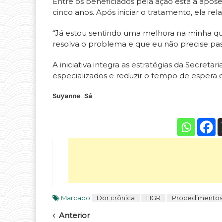
Entre os beneficiados pela ação está a apos
cinco anos. Após iniciar o tratamento, ela rela
“Já estou sentindo uma melhora na minha qu
resolva o problema e que eu não precise pass
A iniciativa integra as estratégias da Secret
especializados e reduzir o tempo de espera 
Suyanne Sá
Marcado
Dor crônica
HGR
Procedimento
Navegar
Anterior