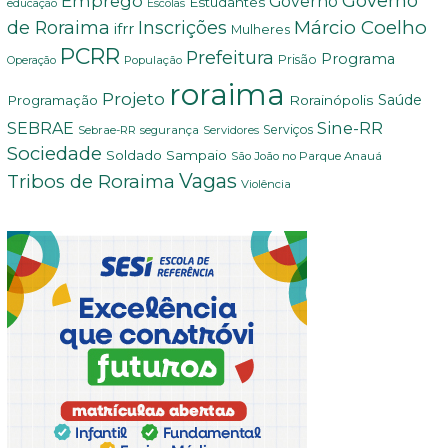
Governo
Emprego
Governo
Estudantes
educação
Escolas
Márcio Coelho
de Roraima
Inscrições
ifrr
Mulheres
PCRR
Prefeitura
Programa
Prisão
População
Operação
roraima
Projeto
Saúde
Programação
Rorainópolis
Sine-RR
SEBRAE
Serviços
Sebrae-RR
segurança
Servidores
Sociedade
Soldado Sampaio
São João no Parque Anauá
Vagas
Tribos de Roraima
Violência