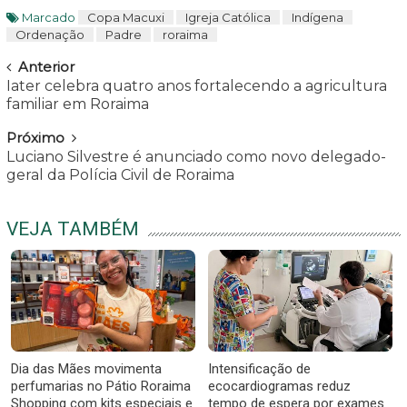
Marcado
Copa Macuxi
Igreja Católica
Indígena
Ordenação
Padre
roraima
Navegar
Anterior
Iater celebra quatro anos fortalecendo a agricultura
familiar em Roraima
Próximo
Luciano Silvestre é anunciado como novo delegado-
geral da Polícia Civil de Roraima
VEJA TAMBÉM
Dia das Mães movimenta
Intensificação de
perfumarias no Pátio Roraima
ecocardiogramas reduz
Shopping com kits especiais e
tempo de espera por exames