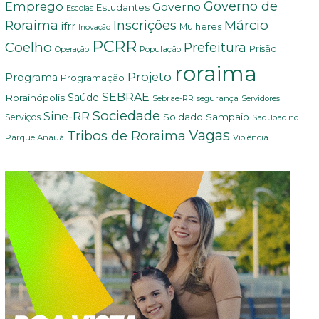
Governo de
Emprego
Governo
Estudantes
Escolas
Márcio
Roraima
Inscrições
ifrr
Mulheres
Inovação
PCRR
Coelho
Prefeitura
Prisão
População
Operação
roraima
Projeto
Programa
Programação
SEBRAE
Rorainópolis
Saúde
Sebrae-RR
segurança
Servidores
Sociedade
Sine-RR
Soldado Sampaio
Serviços
São João no
Vagas
Tribos de Roraima
Parque Anauá
Violência