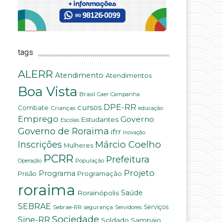
m
tags
ALERR
Atendimento
Atendimentos
Boa Vista
Brasil
Campanha
Caer
DPE-RR
cursos
Combate
Crianças
educação
Emprego
Governo
Estudantes
Escolas
Governo de Roraima
ifrr
Inovação
Márcio Coelho
Inscrições
Mulheres
PCRR
Prefeitura
População
Operação
Projeto
Programa
Programação
Prisão
roraima
Rorainópolis
Saúde
SEBRAE
Serviços
Sebrae-RR
segurança
Servidores
Sociedade
Sine-RR
Soldado Sampaio