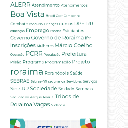
ALERR
Atendimento
Atendimentos
Boa Vista
Brasil
Campanha
Caer
DPE-RR
cursos
Combate
Crianças
concurso
Emprego
Estudantes
educação
Escolas
Governo de Roraima
Governo
ifrr
Márcio Coelho
Inscrições
Mulheres
PCRR
Prefeitura
População
Operação
Projeto
Programa
Programação
Prisão
roraima
Saúde
Rorainópolis
SEBRAE
Serviços
Sebrae-RR
segurança
Servidores
Sociedade
Sine-RR
Soldado Sampaio
Tribos de
São João no Parque Anauá
Vagas
Roraima
Violência