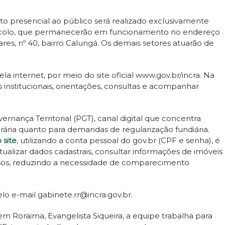
to presencial ao público será realizado exclusivamente
otocolo, que permanecerão em funcionamento no endereço
ares, nº 40, bairro Calungá. Os demais setores atuarão de
la internet, por meio do site oficial www.gov.br/incra. Na
institucionais, orientações, consultas e acompanhar
nança Territorial (PGT), canal digital que concentra
rária quanto para demandas de regularização fundiária.
 site
, utilizando a conta pessoal do gov.br (CPF e senha), é
 atualizar dados cadastrais, consultar informações de imóveis
ssos, reduzindo a necessidade de comparecimento
lo e-mail gabinete.rr@incra.gov.br.
 Roraima, Evangelista Siqueira, a equipe trabalha para