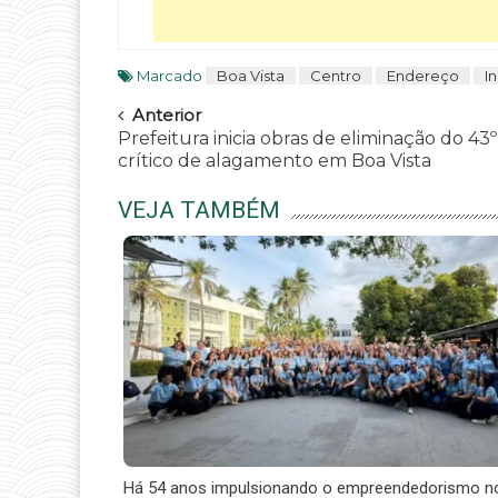
Marcado
Boa Vista
Centro
Endereço
I
Navegar
Anterior
Prefeitura inicia obras de eliminação do 43
crítico de alagamento em Boa Vista
VEJA TAMBÉM
Há 54 anos impulsionando o empreendedorismo n