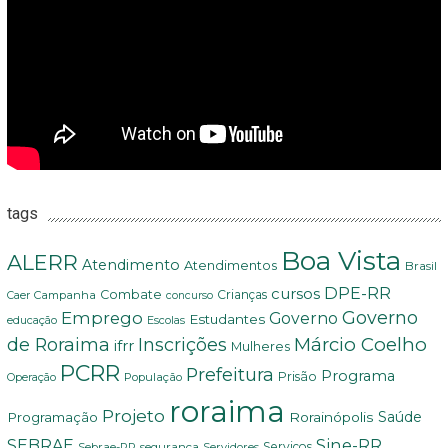
tags
Boa Vista
ALERR
Atendimento
Atendimentos
Brasil
DPE-RR
cursos
Combate
Crianças
Campanha
Caer
concurso
Governo
Emprego
Governo
Estudantes
educação
Escolas
Márcio Coelho
de Roraima
Inscrições
ifrr
Mulheres
PCRR
Prefeitura
Programa
Prisão
População
Operação
roraima
Projeto
Saúde
Programação
Rorainópolis
Sine-RR
SEBRAE
Serviços
Sebrae-RR
segurança
Servidores