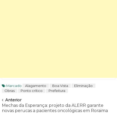
Marcado
Alagamento
Boa Vista
Eliminação
Obras
Ponto crítico
Prefeitura
Navegar
Anterior
Mechas da Esperança: projeto da ALERR garante
novas perucas a pacientes oncológicas em Roraima