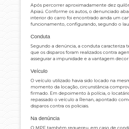
Após percorrer aproximadamente dez quilômet
Apiaú. Conforme os autos, o denunciado ab
interior do carro foi encontrado ainda um car
funcionamento, configurando, segundo o laudo
Conduta
Segundo a denúncia, a conduta caracteriza te
que os disparos foram realizados contra agen
assegurar a impunidade e a vantagem decorren
Veículo
O veículo utilizado havia sido locado na m
momento da locação, circunstância comprova
firmado. Em depoimento à polícia, o locatár
repassado o veículo a Renan, apontado como
disparos contra os policiais.
Na denúncia
O MPF também requereu, em caso de condena