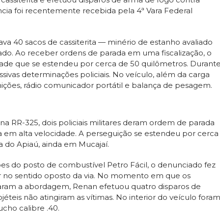
núncia foi recentemente recebida pela 4ª Vara Federal
a 40 sacos de cassiterita — minério de estanho avaliado
do. Ao receber ordens de parada em uma fiscalização, o
dade que se estendeu por cerca de 50 quilômetros. Durant
vas determinações policiais. No veículo, além da carga
ções, rádio comunicador portátil e balança de pesagem.
na RR-325, dois policiais militares deram ordem de parada
 em alta velocidade. A perseguição se estendeu por cerca
a do Apiaú, ainda em Mucajaí.
es do posto de combustível Petro Fácil, o denunciado fez
r no sentido oposto da via. No momento em que os
iaram a abordagem, Renan efetuou quatro disparos de
éteis não atingiram as vítimas. No interior do veículo fora
cho calibre .40.