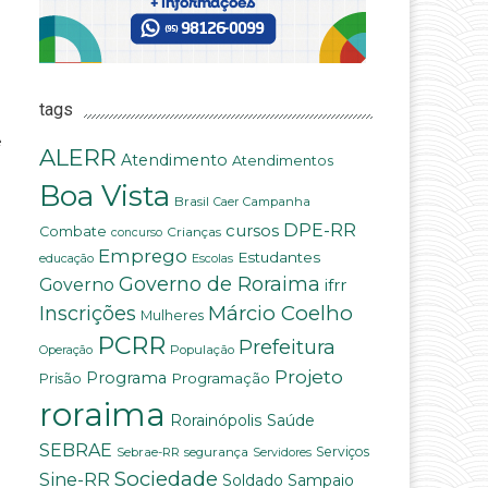
tags
e
ALERR
Atendimento
Atendimentos
Boa Vista
Brasil
Campanha
Caer
DPE-RR
cursos
Combate
Crianças
concurso
Emprego
Estudantes
educação
Escolas
Governo de Roraima
Governo
ifrr
Márcio Coelho
Inscrições
Mulheres
PCRR
Prefeitura
População
Operação
Projeto
Programa
Programação
Prisão
roraima
Saúde
Rorainópolis
m
SEBRAE
Serviços
Sebrae-RR
segurança
Servidores
Sociedade
Sine-RR
Soldado Sampaio