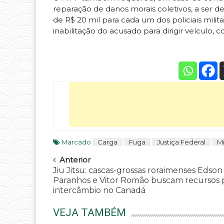
reparação de danos morais coletivos, a ser d
de R$ 20 mil para cada um dos policiais militar
inabilitação do acusado para dirigir veículo,
Marcado
Carga
Fuga
Justiça Federal
Mi
Navegar
Anterior
Jiu Jitsu: cascas-grossas roraimenses Edson
Paranhos e Vitor Romão buscam recursos 
intercâmbio no Canadá
VEJA TAMBÉM