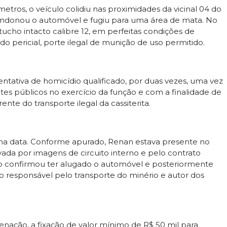
ros, o veículo colidiu nas proximidades da vicinal 04 do
andonou o automóvel e fugiu para uma área de mata. No
tucho intacto calibre 12, em perfeitas condições de
 pericial, porte ilegal de munição de uso permitido.
ntativa de homicídio qualificado, por duas vezes, uma vez
tes públicos no exercício da função e com a finalidade de
te do transporte ilegal da cassiterita.
esma data. Conforme apurado, Renan estava presente no
da por imagens de circuito interno e pelo contrato
io confirmou ter alugado o automóvel e posteriormente
 responsável pelo transporte do minério e autor dos
ção, a fixação de valor mínimo de R$ 50 mil para