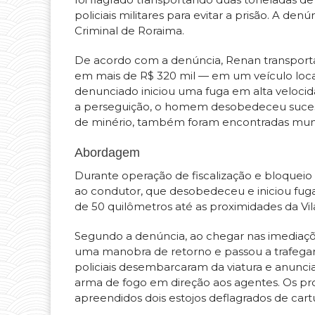
policiais militares para evitar a prisão. A de
Criminal de Roraima.
De acordo com a denúncia, Renan transportav
em mais de R$ 320 mil — em um veículo loca
denunciado iniciou uma fuga em alta veloci
a perseguição, o homem desobedeceu sucessi
de minério, também foram encontradas muni
Abordagem
Durante operação de fiscalização e bloqueio 
ao condutor, que desobedeceu e iniciou fuga
de 50 quilômetros até as proximidades da Vil
Segundo a denúncia, ao chegar nas imediaçõ
uma manobra de retorno e passou a trafega
policiais desembarcaram da viatura e anunc
arma de fogo em direção aos agentes. Os proj
apreendidos dois estojos deflagrados de cartu