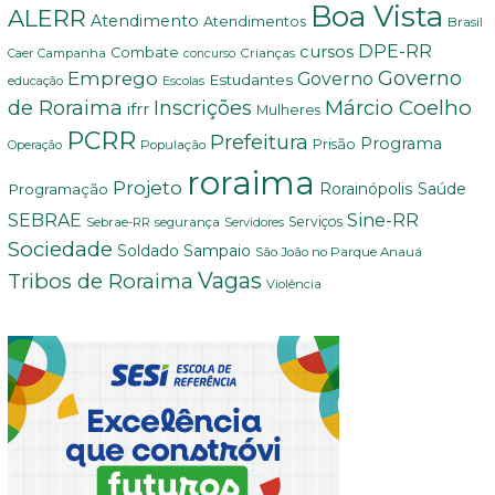
Boa Vista
ALERR
Atendimento
Atendimentos
Brasil
DPE-RR
cursos
Combate
Crianças
Campanha
Caer
concurso
Governo
Emprego
Governo
Estudantes
educação
Escolas
Márcio Coelho
de Roraima
Inscrições
ifrr
Mulheres
PCRR
Prefeitura
Programa
Prisão
População
Operação
roraima
Projeto
Saúde
Programação
Rorainópolis
Sine-RR
SEBRAE
Serviços
Sebrae-RR
segurança
Servidores
Sociedade
Soldado Sampaio
São João no Parque Anauá
Vagas
Tribos de Roraima
Violência