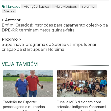
Marcado
Atenção Básica
Mais Médicos
roraima
Vagas
Navegar
Anterior
Enfim, Casados!: inscrições para casamento coletivo da
DPE-RR terminam nesta quinta-feira
Próximo
Supernova: programa do Sebrae vai impulsionar
criação de startups em Roraima
VEJA TAMBÉM
Tradição no Esporte:
Funai e MDS dialogam com
personagens e memórias
artesãos indígenas Yanomami