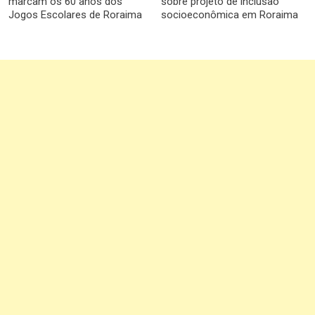
marcam os 60 anos dos
sobre projeto de inclusão
Jogos Escolares de Roraima
socioeconômica em Roraima