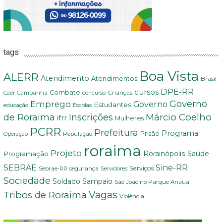
tags
Boa Vista
ALERR
Atendimento
Atendimentos
Brasil
DPE-RR
cursos
Combate
Crianças
Campanha
Caer
concurso
Governo
Emprego
Governo
Estudantes
educação
Escolas
Márcio Coelho
de Roraima
Inscrições
ifrr
Mulheres
PCRR
Prefeitura
Programa
Prisão
População
Operação
roraima
Projeto
Saúde
Programação
Rorainópolis
Sine-RR
SEBRAE
Serviços
Sebrae-RR
segurança
Servidores
Sociedade
Soldado Sampaio
São João no Parque Anauá
Vagas
Tribos de Roraima
Violência