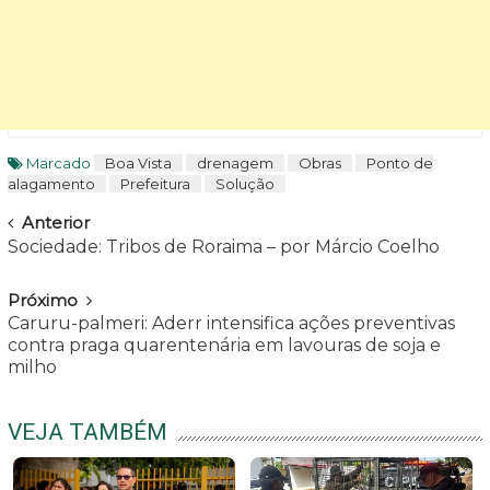
Marcado
Boa Vista
drenagem
Obras
Ponto de
alagamento
Prefeitura
Solução
Navegar
Anterior
Sociedade: Tribos de Roraima – por Márcio Coelho
Próximo
Caruru-palmeri: Aderr intensifica ações preventivas
contra praga quarentenária em lavouras de soja e
milho
VEJA TAMBÉM