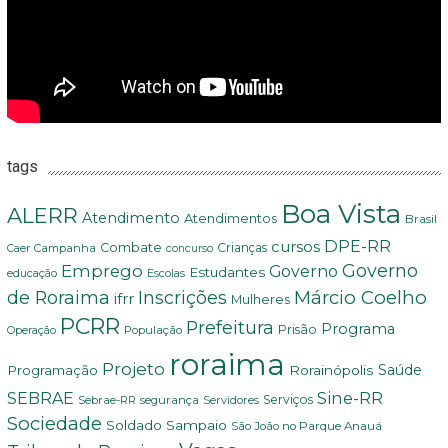
tags
Boa Vista
ALERR
Atendimento
Atendimentos
Brasil
DPE-RR
cursos
Combate
Crianças
Campanha
Caer
concurso
Governo
Emprego
Governo
Estudantes
educação
Escolas
Márcio Coelho
de Roraima
Inscrições
ifrr
Mulheres
PCRR
Prefeitura
Programa
Prisão
População
Operação
roraima
Projeto
Saúde
Programação
Rorainópolis
Sine-RR
SEBRAE
Serviços
Sebrae-RR
segurança
Servidores
Sociedade
Soldado Sampaio
São João no Parque Anauá