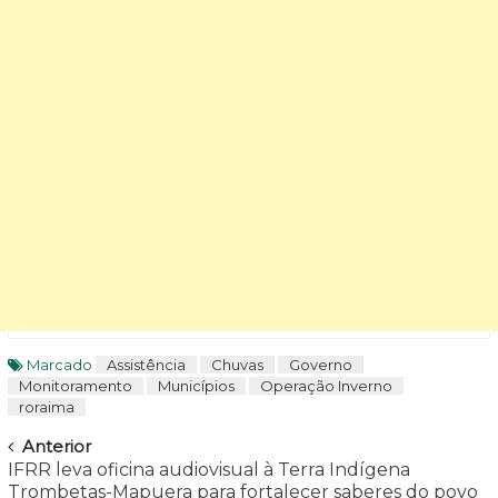
Marcado
Assistência
Chuvas
Governo
Monitoramento
Municípios
Operação Inverno
roraima
Navegar
Anterior
IFRR leva oficina audiovisual à Terra Indígena
Trombetas-Mapuera para fortalecer saberes do povo