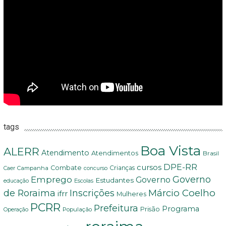
tags
Boa Vista
ALERR
Atendimento
Atendimentos
Brasil
DPE-RR
cursos
Combate
Crianças
Campanha
Caer
concurso
Governo
Emprego
Governo
Estudantes
educação
Escolas
Márcio Coelho
de Roraima
Inscrições
ifrr
Mulheres
PCRR
Prefeitura
Programa
Prisão
População
Operação