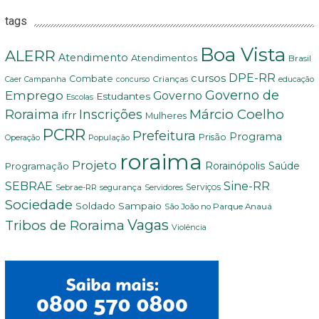
tags
Boa Vista
ALERR
Atendimento
Atendimentos
Brasil
DPE-RR
cursos
Combate
Crianças
Campanha
educação
Caer
concurso
Governo de
Emprego
Governo
Estudantes
Escolas
Márcio Coelho
Roraima
Inscrições
ifrr
Mulheres
PCRR
Prefeitura
Programa
Prisão
População
Operação
roraima
Projeto
Saúde
Programação
Rorainópolis
Sine-RR
SEBRAE
Serviços
Sebrae-RR
segurança
Servidores
Sociedade
Soldado Sampaio
São João no Parque Anauá
Vagas
Tribos de Roraima
Violência