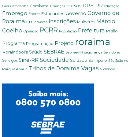
DPE-RR
cursos
Combate
Crianças
Campanha
Caer
educação
Governo de
Emprego
Governo
Estudantes
Escolas
Márcio
Roraima
Inscrições
ifrr
Mulheres
Inovação
PCRR
Coelho
Prefeitura
Prisão
População
Operação
roraima
Projeto
Programa
Programação
SEBRAE
Rorainópolis
Saúde
Sebrae-RR
segurança
Servidores
Sociedade
Sine-RR
Soldado Sampaio
Serviços
São João no
Vagas
Tribos de Roraima
Parque Anauá
Violência