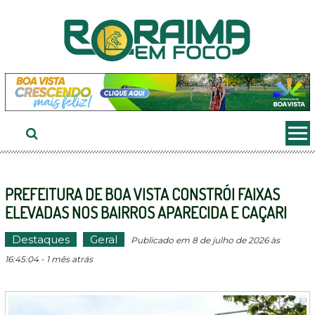
Ir
ao
conteúdo
PREFEITURA DE BOA VISTA CONSTRÓI FAIXAS
ELEVADAS NOS BAIRROS APARECIDA E CAÇARI
Destaques
Geral
Publicado em 8 de julho de 2026 às
16:45:04 - 1 mês atrás