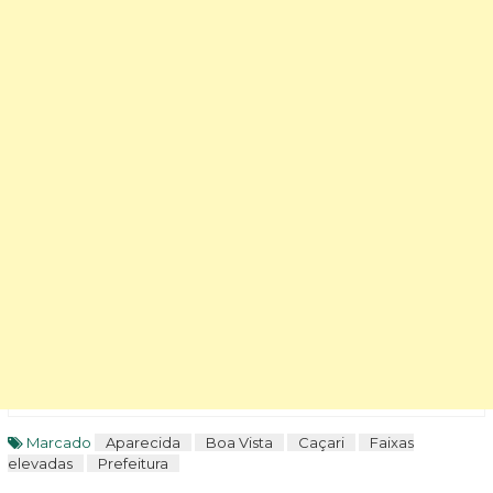
Marcado
Aparecida
Boa Vista
Caçari
Faixas
elevadas
Prefeitura