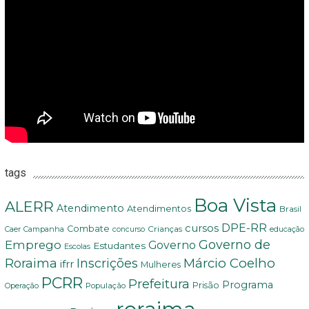
tags
Boa Vista
ALERR
Atendimento
Atendimentos
Brasil
DPE-RR
cursos
Combate
Crianças
Campanha
educação
Caer
concurso
Governo de
Emprego
Governo
Estudantes
Escolas
Márcio Coelho
Roraima
Inscrições
ifrr
Mulheres
PCRR
Prefeitura
Programa
Prisão
População
Operação