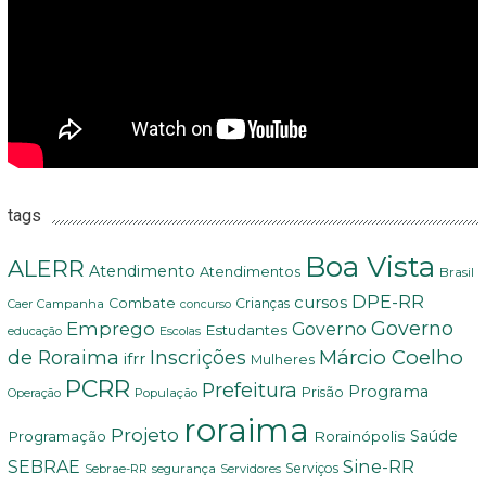
tags
Boa Vista
ALERR
Atendimento
Atendimentos
Brasil
DPE-RR
cursos
Combate
Crianças
Campanha
Caer
concurso
Governo
Emprego
Governo
Estudantes
educação
Escolas
Márcio Coelho
de Roraima
Inscrições
ifrr
Mulheres
PCRR
Prefeitura
Programa
Prisão
População
Operação
roraima
Projeto
Saúde
Programação
Rorainópolis
Sine-RR
SEBRAE
Serviços
Sebrae-RR
segurança
Servidores