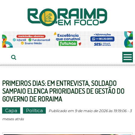
Ir
ao
conteúdo
PRIMEIROS DIAS: EM ENTREVISTA, SOLDADO
SAMPAIO ELENCA PRIORIDADES DE GESTÃO DO
GOVERNO DE RORAIMA
Capa
Política
Publicado em 9 de maio de 2026 às 19:19:06 - 3
meses atrás