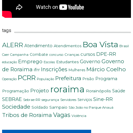
tags
Boa Vista
ALERR
Atendimento
Atendimentos
Brasil
DPE-RR
cursos
Combate
Crianças
Campanha
Caer
concurso
Governo
Emprego
Governo
Estudantes
educação
Escolas
Márcio Coelho
de Roraima
Inscrições
ifrr
Mulheres
PCRR
Prefeitura
Programa
Prisão
População
Operação
roraima
Projeto
Saúde
Programação
Rorainópolis
Sine-RR
SEBRAE
Serviços
Sebrae-RR
segurança
Servidores
Sociedade
Soldado Sampaio
São João no Parque Anauá
Vagas
Tribos de Roraima
Violência