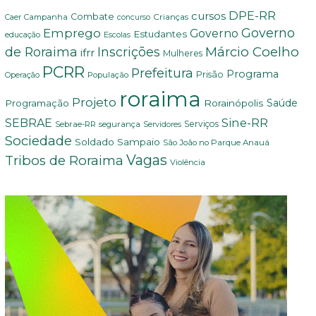
DPE-RR
cursos
Combate
Crianças
Campanha
Caer
concurso
Governo
Emprego
Governo
Estudantes
educação
Escolas
Márcio Coelho
de Roraima
Inscrições
ifrr
Mulheres
PCRR
Prefeitura
Programa
Prisão
População
Operação
roraima
Projeto
Saúde
Programação
Rorainópolis
Sine-RR
SEBRAE
Serviços
Sebrae-RR
segurança
Servidores
Sociedade
Soldado Sampaio
São João no Parque Anauá
Vagas
Tribos de Roraima
Violência