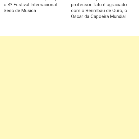
o 4º Festival Internacional
professor Tatu é agraciado
Sesc de Música
com o Berimbau de Ouro, o
Oscar da Capoeira Mundial