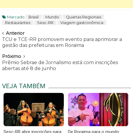
Marcado
Brasil
Mundo
Quartas Regionais
Restaurantes
Sesc-RR
Viagem gastronômica
Navegar
Anterior
TCU e TCE-RR promovem evento para aprimorar a
gestão das prefeituras em Roraima
Próximo
Prêmio Sebrae de Jornalismo está com inscrições
abertas até 8 de junho
VEJA TAMBÉM
Sesc-RR abre inscrições para
De Roraima para o mundo: