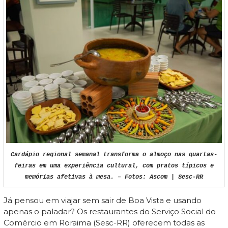
Cardápio regional semanal transforma o almoço nas quartas-
feiras em uma experiência cultural, com pratos típicos e
memórias afetivas à mesa. – Fotos: Ascom | Sesc-RR
Já pensou em viajar sem sair de Boa Vista e usando
apenas o paladar? Os restaurantes do Serviço Social do
Comércio em Roraima (Sesc-RR) oferecem todas as